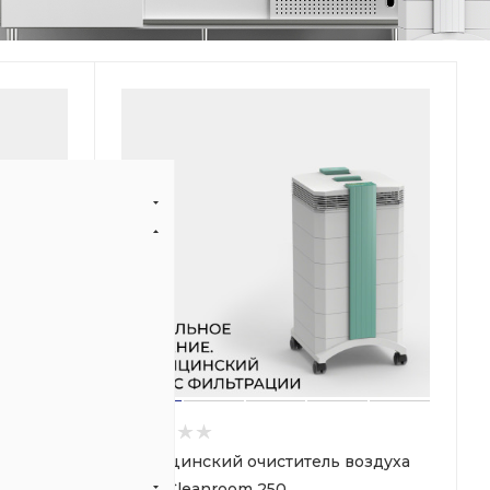
здуха
Медицинский очиститель воздуха
IQAir Cleanroom 250