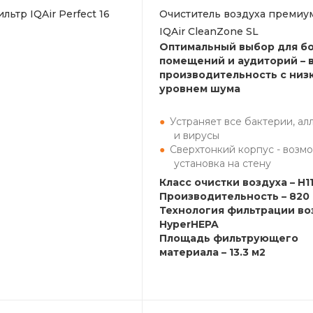
ьтр IQAir Perfect 16
Очиститель воздуха премиум
IQAir CleanZone SL
Оптимальный выбор для б
помещений и аудиторий – 
производительность с низ
уровнем шума
Устраняет все бактерии, ал
и вирусы
Сверхтонкий корпус - возм
установка на стену
Класс очистки воздуха – H1
Производительность – 820 
Технология фильтрации во
HyperHEPA
Площадь фильтрующего
материала – 13.3 м2