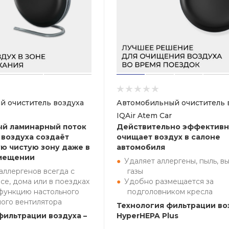
й очиститель воздуха
Автомобильный очиститель 
IQAir Atem Car
ый ламинарный поток
Действительно эффектив
воздуха создаёт
очищает воздух в салоне
ю чистую зону даже в
автомобиля
мещении
Удаляет аллергены, пыль, в
аллергенов всегда с
газы
исе, дома или в поездках
Удобно размещается за
функцию настольного
подголовником кресла
ого вентилятора
Технология фильтрации во
фильтрации воздуха –
HyperHEPA Plus