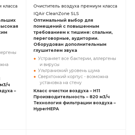
 класса
Очиститель воздуха премиум класса
IQAir CleanZone SLS
ольших
Оптимальный выбор для
высокая
помещений с повышенным
ким
требованием к тишине: спальни,
переговорные, аудитории.
Оборудован дополнительным
глушителем звука
лергены
Устраняет все бактерии, аллергены
ожна
и вирусы
Ультранизкий уровень шума
Сверхтонкий корпус - возможна
1
установка на стену
м3/ч
здуха –
Класс очистки воздуха – H11
Производительность – 820 м3/ч
Технология фильтрации воздуха –
HyperHEPA