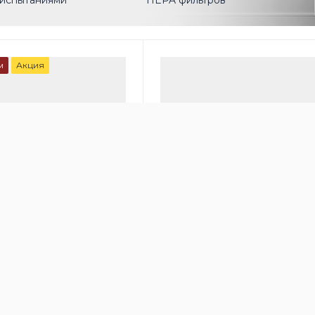
испытаниями
HEPA фильтров
м
Акция
00
онный очиститель
Медицинский очиститель во
 HealthPro 250
IQAir Cleanroom 100