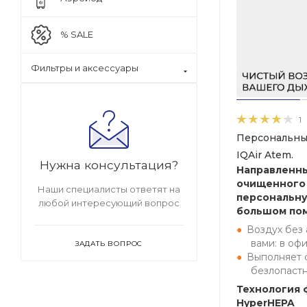
% SALE
Фильтры и аксессуары
1
Персональны
IQAir Atem.
Нужна консультация?
Направленн
очищенного 
Наши специалисты ответят на
персональну
любой интересующий вопрос
большом по
Воздух без 
вами: в оф
ЗАДАТЬ ВОПРОС
Выполняет 
безлопастн
Технология 
HyperHEPA