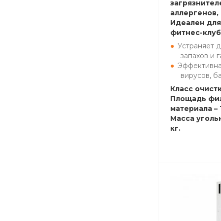
загрязнителе
аллергенов, 
Идеален для
фитнес-клу
Устраняет 
запахов и г
Эффективная
вирусов, б
Класс очистк
Площадь фи
материала – 
Масса уголь
кг.