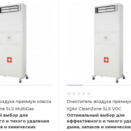
оздуха премиум класса
Очиститель воздуха премиум
ne SLS MultiGas
IQAir CleanZone SLS VOC
й выбор для
Оптимальный выбор для
о и тихого удаления
эффективного и тихого уд
ов и химических
дыма, запахов и химически