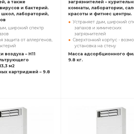
й, а также
загрязнителей – куритель
вирусов и бактерий.
комнаты, лаборатории, са
 школ, лабораторий,
красоты и фитнес центры.
бов
Устраняет дым, широкий сп
дым, широкий спектр
запахов и химических
азов
загрязнителей
 защита от аллергенов,
Сверхтонкий корпус - возм
актерий
установка на стену
и воздуха – H11
Масса адсорбционного фил
льтрующего
9.8 кг.
13,3 м2
ных картриджей – 9.8