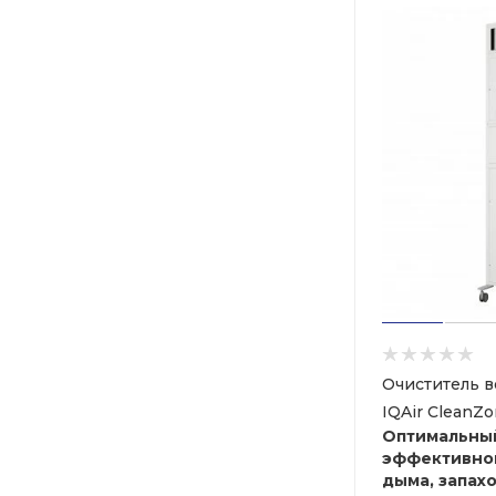
Очиститель в
IQAir CleanZo
Оптимальны
эффективног
дыма, запах