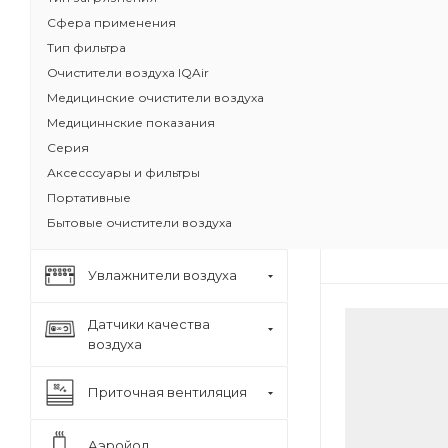
Бестселлер 
Сфера применения
HealthPro
Тип фильтра
Доказанная
Очистители воздуха IQAir
Задерживае
Медицинские очистители воздуха
бактерии, 
Медициннские показания
Защита от з
загрязните
Серия
Аксесссуары и фильтры
Класс очистк
Масса угольн
Портативные
Бытовые очистители воздуха
Увлажнители воздуха
Датчики качества
воздуха
Приточная вентиляция
Аэройод