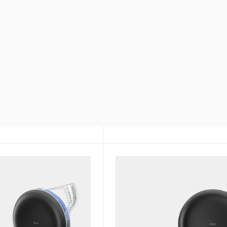
в линейке моделей
Сверхтонкая фильтрация в
от аллергенов, вирусов, б
 эффективность.
Антибактериальная пропит
т все аллергены,
фильтров
вирусы
Не выделяет ОЗОН и не им
апахов и химических
побочных эффектов
лей
Класс очистки воздуха – H1
и воздуха – H12/13
Производительность – 500 
ого фильтра – 2.5 кг