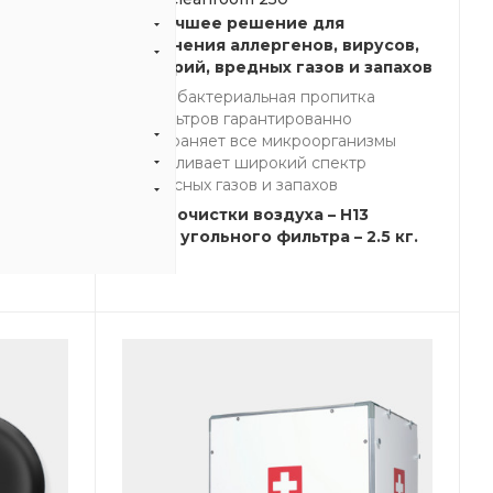
оздуха
Наилучшее решение для
актерий
устранения аллергенов, вирусов,
бактерий, вредных газов и запахов
ка
Антибактериальная пропитка
еет
фильтров гарантированно
устраняет все микроорганизмы
Улавливает широкий спектр
3
опасных газов и запахов
м3/ч
Класс очистки воздуха – H13
Масса угольного фильтра – 2.5 кг.