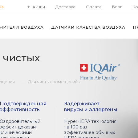
Акции
Доставка
Оплата
Блог
Ко
ОК
НИТЕЛИ ВОЗДУХА
ДАТЧИКИ КАЧЕСТВА ВОЗДУХА
П
 чистых
—
ещения
Для чистых помещений
Подтвержденная
Задерживает
эффективность
вирусы и аллергены
Оздоровительный
HyperHEPA технология
эффект доказан
- в 100 раз
клиническими
эффективнее обычных