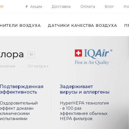
Акции
Доставка
Оплата
Блог
Ко
ОК
НИТЕЛИ ВОЗДУХА
ДАТЧИКИ КАЧЕСТВА ВОЗДУХА
П
хлора
17
—
рязнения
От хлора
Подтвержденная
Задерживает
эффективность
вирусы и аллергены
Оздоровительный
HyperHEPA технология
эффект доказан
- в 100 раз
клиническими
эффективнее обычных
испытаниями
HEPA фильтров