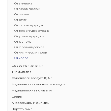
От аммиака
Бестселлер 
От газов свалок
HealthPro
От озона
Доказанная
От ртути
Задерживае
От сероводорода
бактерии, 
От тетрогидрофурана
Защита от з
От углеводородов
загрязните
От фенола
Класс очистк
От формальдегида
Масса угольн
От химических газов
От хлора
Сфера применения
Тип фильтра
Очистители воздуха IQAir
Медицинские очистители воздуха
Медициннские показания
Серия
Аксесссуары и фильтры
Портативные