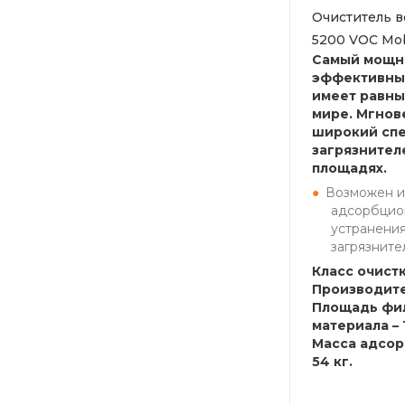
Очиститель в
5200 VOC Mob
Самый мощн
эффективный
имеет равны
мире. Мгнов
широкий спе
загрязнител
площадях.
Возможен и
адсорбцио
устранения
загрязните
Класс очистк
Производите
Площадь фи
материала – 
Масса адсор
54 кг.