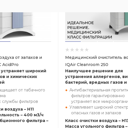
оздуха от запахов и
Медицинский очиститель во
C AcidPro
IQAir Cleanroom 250
 устраняет широкий
Наилучшее решение для
хов и химических
устранения аллергенов, ви
ей
бактерий, вредных газов и
ащищает от табачного
Антибактериальная пропит
ыма
фильтров гарантированно
к службы фильтров
устраняет все микроорган
Улавливает широкий спект
и воздуха – H11
опасных газов и запахов
льность – 400 м3/ч
бционного фильтра –
Класс очистки воздуха – H1
Масса угольного фильтра – 