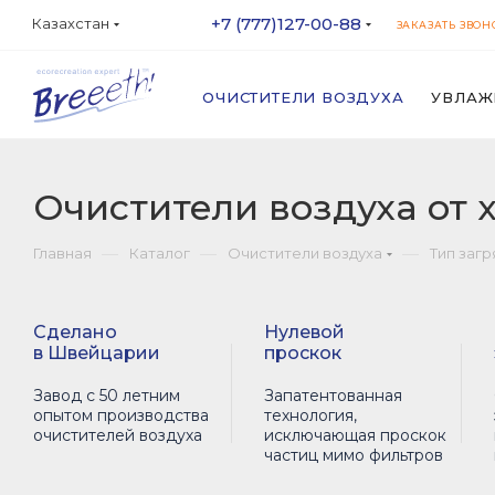
+7 (777)127-00-88
Казахстан
ЗАКАЗАТЬ ЗВОН
ОЧИСТИТЕЛИ ВОЗДУХА
УВЛАЖ
Очистители воздуха от 
—
—
—
Главная
Каталог
Очистители воздуха
Тип заг
Сделано
Нулевой
в Швейцарии
проскок
Завод с 50 летним
Запатентованная
опытом производства
технология,
очистителей воздуха
исключающая проскок
частиц мимо фильтров