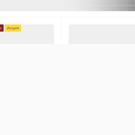
м
Акция
00
онный очиститель
Очиститель воздуха IQAir GC
 HealthPro 250
MultiGas