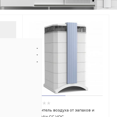
Очиститель воздуха от запахов и
газа IQAir GC VOC