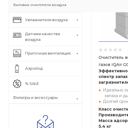
Бытовые очистители воздуха
Увлажнители воздуха
Датчики качества
воздуха
Приточная вентиляция
Очиститель в
газов IQAir G
Аэройод
Эффективно
спектр запа
загрязнител
% SALE
Идеально з
запаха и д
Фильтры и аксессуары
Долгий сро
Класс очистк
Производите
Масса адсор
5.4 кг