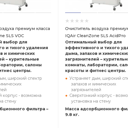
оздуха премиум класса
Очиститель воздуха премиум
one SLS VOC
IQAir CleanZone SLS AcidPro
й выбор для
Оптимальный выбор для
о и тихого удаления
эффективного и тихого уд
ов и химических
дыма, запахов и химически
ей – курительные
загрязнителей – куритель
боратории, салоны
комнаты, лаборатории, са
итнес центры.
красоты и фитнес центры.
дым, широкий спектр
Устраняет дым, широкий сп
химических
запахов и химических
лей
загрязнителей
й корпус - возможна
Сверхтонкий корпус - возм
на стену
установка на стену
бционного фильтра –
Масса адсорбционного фил
9.8 кг.