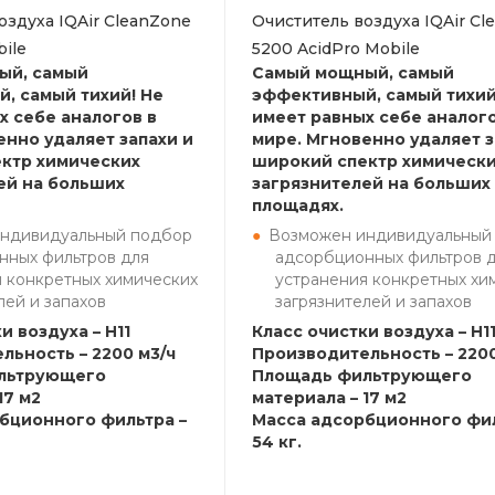
оздуха IQAir CleanZone
Очиститель воздуха IQAir Cl
ile
5200 AcidPro Mobile
ый, самый
Самый мощный, самый
, самый тихий! Не
эффективный, самый тихий
х себе аналогов в
имеет равных себе аналого
енно удаляет запахи и
мире. Мгновенно удаляет з
ктр химических
широкий спектр химическ
ей на больших
загрязнителей на больших
площадях.
ндивидуальный подбор
Возможен индивидуальный
нных фильтров для
адсорбционных фильтров 
 конкретных химических
устранения конкретных хи
лей и запахов
загрязнителей и запахов
и воздуха – H11
Класс очистки воздуха – H1
льность – 2200 м3/ч
Производительность – 2200
льтрующего
Площадь фильтрующего
17 м2
материала – 17 м2
бционного фильтра –
Масса адсорбционного фил
54 кг.