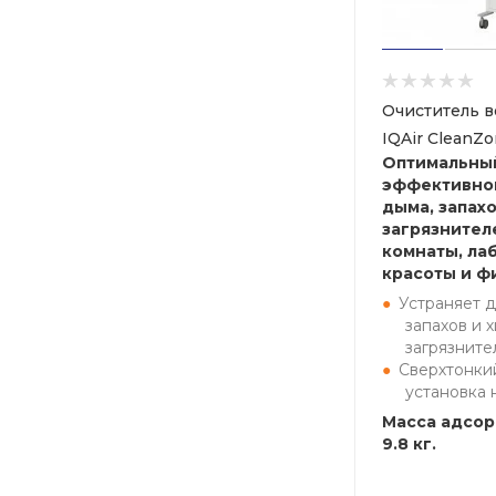
Очиститель в
IQAir CleanZ
Оптимальны
эффективног
дыма, запах
загрязнител
комнаты, ла
красоты и ф
Устраняет 
запахов и 
загрязните
Сверхтонки
установка 
Масса адсор
9.8 кг.