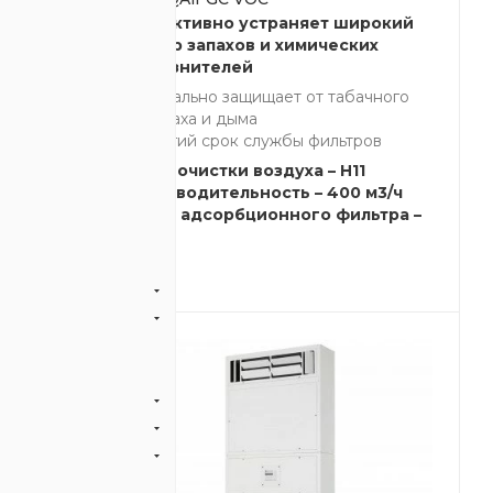
рокий
Эффективно устраняет широкий
их
спектр запахов и химических
загрязнителей
чного
Идеально защищает от табачного
запаха и дыма
ов
Долгий срок службы фильтров
1
Класс очистки воздуха – H11
м3/ч
Производительность – 400 м3/ч
5.4 кг
Масса адсорбционного фильтра –
5.4 кг