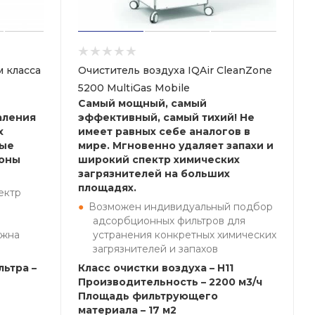
 класса
Очиститель воздуха IQAir CleanZone
5200 MultiGas Mobile
Самый мощный, самый
аления
эффективный, самый тихий! Не
х
имеет равных себе аналогов в
ные
мире. Мгновенно удаляет запахи и
лоны
широкий спектр химических
загрязнителей на больших
площадях.
ектр
Возможен индивидуальный подбор
адсорбционных фильтров для
ожна
устранения конкретных химических
загрязнителей и запахов
ьтра –
Класс очистки воздуха – H11
Производительность – 2200 м3/ч
Площадь фильтрующего
материала – 17 м2