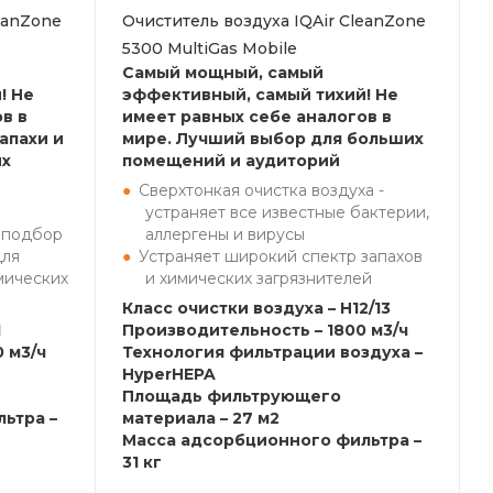
eanZone
Очиститель воздуха IQAir CleanZone
5300 MultiGas Mobile
Самый мощный, самый
! Не
эффективный, самый тихий! Не
в в
имеет равных себе аналогов в
апахи и
мире. Лучший выбор для больших
их
помещений и аудиторий
Сверхтонкая очистка воздуха -
устраняет все известные бактерии,
 подбор
аллергены и вирусы
для
Устраняет широкий спектр запахов
мических
и химических загрязнителей
Класс очистки воздуха – H12/13
1
Производительность – 1800 м3/ч
 м3/ч
Технология фильтрации воздуха –
HyperHEPA
Площадь фильтрующего
ьтра –
материала – 27 м2
Масса адсорбционного фильтра –
31 кг