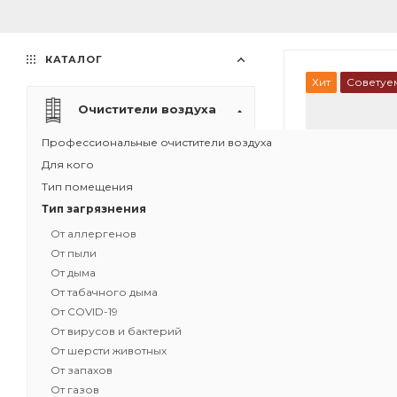
КАТАЛОГ
Хит
Советуе
Очистители воздуха
Профессиональные очистители воздуха
Для кого
Тип помещения
Тип загрязнения
От аллергенов
От пыли
От дыма
От табачного дыма
От COVID-19
От вирусов и бактерий
1
От шерсти животных
От запахов
Рециркуляци
От газов
воздуха IQAir