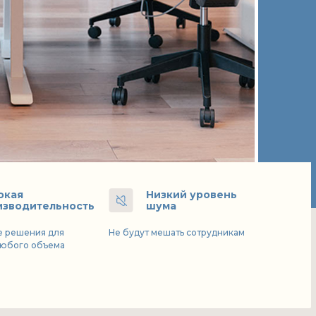
окая
Низкий уровень
изводительность
шума
 решения для
Не будут мешать сотрудникам
юбого объема