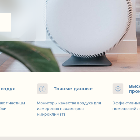
Выс
воздух
Точные данные
про
яют частицы
Мониторы качества воздуха для
Эффективные
ибки
измерения параметров
помещений л
микроклимата