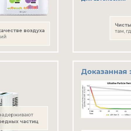
Чисты
ачестве воздуха
там, 
ний
Доказанная
задерживают
редных частиц