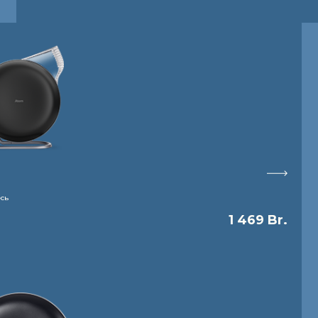
есь
1 469 Br.