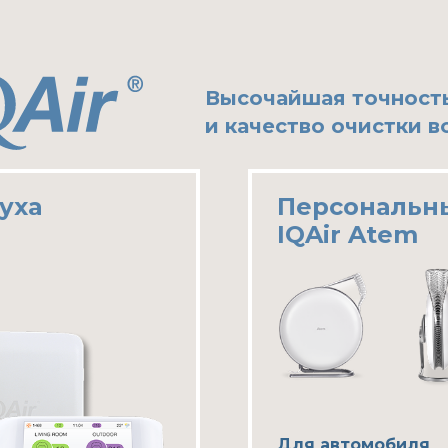
Высочайшая точност
и качество очистки в
уха
Персональны
IQAir Atem
Для автомобиля