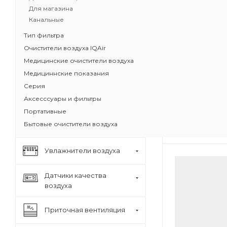
Для магазина
Защищает от
Канальные
бактерий. У
широкого сп
Тип фильтра
УФ светоди
Очистители воздуха IQAir
озон
Медицинские очистители воздуха
Тихий и мо
Медициннские показания
Класс очистк
Серия
Производите
Технология 
Аксесссуары и фильтры
и HEPA
Портативные
Бытовые очистители воздуха
Увлажнители воздуха
Датчики качества
воздуха
Приточная вентиляция