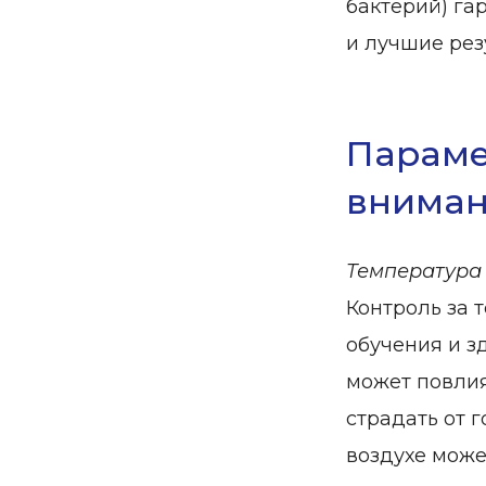
бактерий) га
и лучшие резу
Параме
внима
Температура
Контроль за 
обучения и з
может повлия
страдать от 
воздухе може