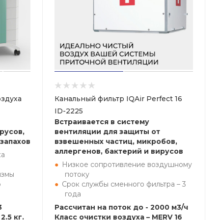
здуха
Канальный фильтр IQAir Perfect 16
ID-2225
Встраивается в систему
русов,
вентиляции для защиты от
 запахов
взвешенных частиц, микробов,
аллергенов, бактерий и вирусов
ка
Низкое сопротивление воздушному
измы
потоку
р
Срок службы сменного фильтра – 3
года
3
Рассчитан на поток до - 2000 м3/ч
2.5 кг.
Класс очистки воздуха – MERV 16