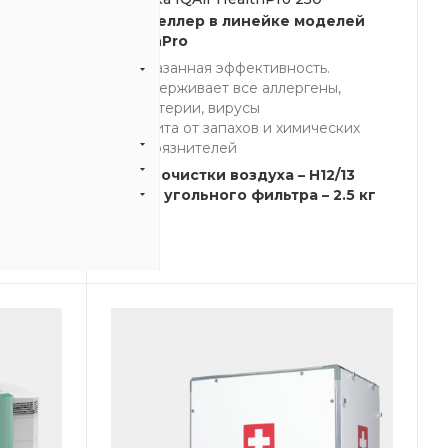
вирусов,
Бестселлер в линейке моделей
нтрацию
HealthPro
запахов
Доказанная эффективность.
ющие
Задерживает все аллергены,
бактерии, вирусы
Защита от запахов и химических
загрязнителей
14
0 м3/ч
Класс очистки воздуха – H12/13
A-
Масса угольного фильтра – 2.5 кг