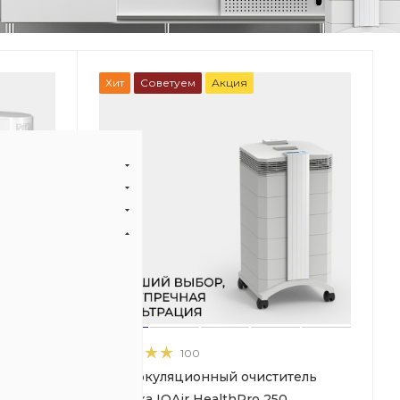
Хит
Советуем
Акция
100
онный
Рециркуляционный очиститель
воздуха IQAir HealthPro 250