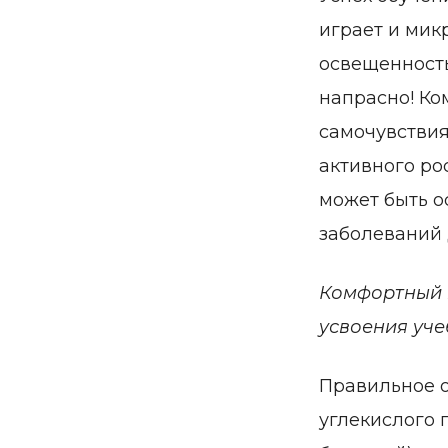
играет и мик
освещенность
напрасно! Ко
самочувствия
активного ро
может быть о
заболеваний 
Комфортный м
усвоения уч
Правильное о
углекислого 