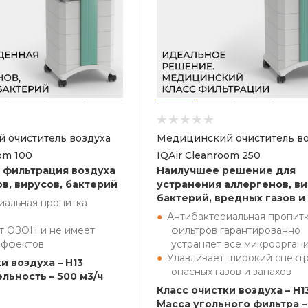
 очиститель воздуха
Медицинский очиститель во
om 100
IQAir Cleanroom 250
 фильтрация воздуха
Наилучшее решение для
в, вирусов, бактерий
устранения аллергенов, ви
бактерий, вредных газов и
иальная пропитка
Антибактериальная пропит
т ОЗОН и не имеет
фильтров гарантированно
эффектов
устраняет все микроорган
Улавливает широкий спект
и воздуха – H13
опасных газов и запахов
льность – 500 м3/ч
Класс очистки воздуха – H1
Масса угольного фильтра – 