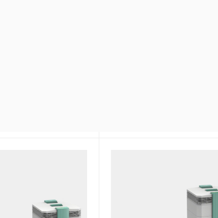
 аллергенов, вирусов,
Защищает от аллергенов, 
меньшает влияние
бактерий. Снижает конце
ектра газов и запахов
широкого спектра газов и 
оды не выделяющие
УФ светодиоды не выделя
озон
щный
Очень тихий и мощный
и воздуха - H14
Класс очистки воздуха — H
льность - 500 м3/ч
Производительность — 100
очистки - фотокатализ
Технология очистки — HEP
фильтр, фотокатализ