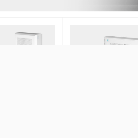
циркуляционный
Quantum MAX Рециркуляци
оздуха
очиститель воздуха