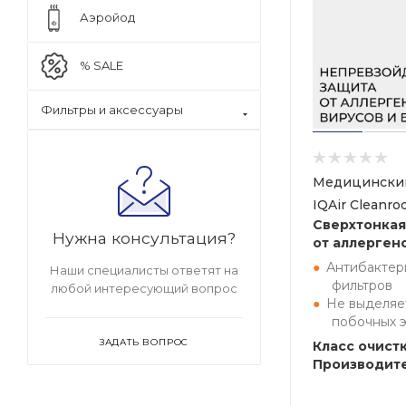
Аэройод
% SALE
Фильтры и аксессуары
Медицинский
IQAir Cleanro
Сверхтонкая
Нужна консультация?
от аллергено
Антибактер
Наши специалисты ответят на
фильтров
любой интересующий вопрос
Не выделяе
побочных 
ЗАДАТЬ ВОПРОС
Класс очистк
Производите