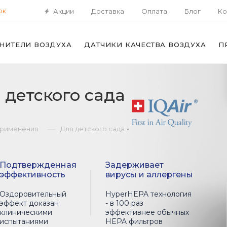
Акции
Доставка
Оплата
Блог
Ко
ОК
НИТЕЛИ ВОЗДУХА
ДАТЧИКИ КАЧЕСТВА ВОЗДУХА
П
 детского сада
—
применения
Для детского сада
Подтвержденная
Задерживает
эффективность
вирусы и аллергены
Оздоровительный
HyperHEPA технология
эффект доказан
- в 100 раз
клиническими
эффективнее обычных
испытаниями
HEPA фильтров