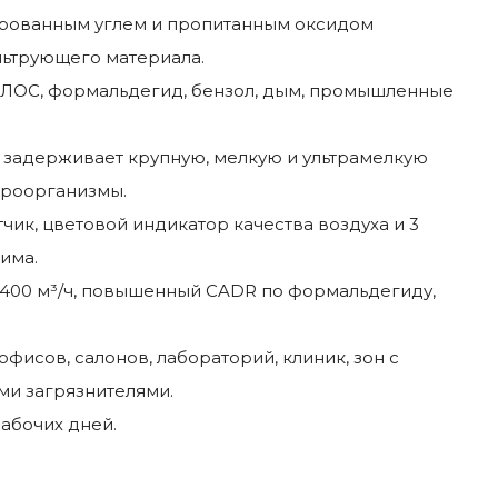
ированным углем и пропитанным оксидом
льтрующего материала.
ЛОС, формальдегид, бензол, дым, промышленные
 задерживает крупную, мелкую и ультрамелкую
кроорганизмы.
чик, цветовой индикатор качества воздуха и 3
има.
 400 м³/ч, повышенный CADR по формальдегиду,
офисов, салонов, лабораторий, клиник, зон с
ми загрязнителями.
рабочих дней.