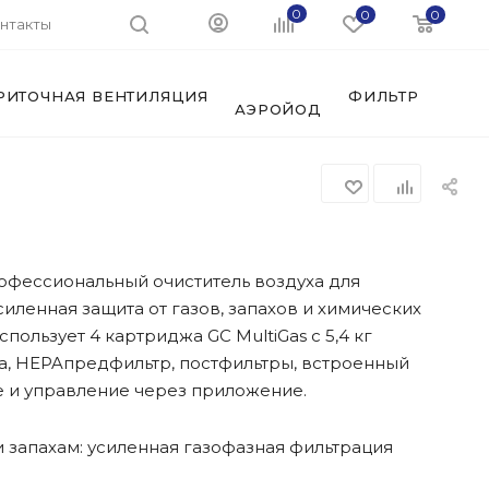
0
0
0
нтакты
РИТОЧНАЯ ВЕНТИЛЯЦИЯ
ФИЛЬТРЫ И АК
АЭРОЙОД
профессиональный очиститель воздуха для
иленная защита от газов, запахов и химических
пользует 4 картриджа GC MultiGas с 5,4 кг
, HEPAпредфильтр, постфильтры, встроенный
e и управление через приложение.
и запахам: усиленная газофазная фильтрация