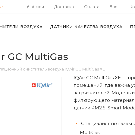
Акции
Доставка
Оплата
Блог
Ко
ОК
НИТЕЛИ ВОЗДУХА
ДАТЧИКИ КАЧЕСТВА ВОЗДУХА
П
r GC MultiGas
яционный очиститель воздуха IQAir GC MultiGas XE
IQAir GC MultiGas XE — 
помещений, где важна ус
загрязнителей. Модель ис
фильтрующего материала
датчик PM2.5, Smart Mod
Специалист по газам 
MultiGas.