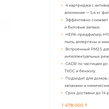
4 картриджа с актив
алюминия — 5,4 кг фи
Эффективно снижает 
и бытовые запахи.
HEPA-предфильтр H11
пыль, аллергены и ми
Встроенный PM2.5 дат
интеллектуальных реж
CADR по частицам до
TVOC и бензолу.
Подходит для домов, 
запахами и химически
Cрок доставки до 14 
1 478 000
₸