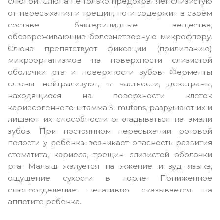
слюной. Слюна не только предохраняет слизистую
от пересыхания и трещин, но и содержит в своём
составе бактерицидные вещества,
обезвреживающие болезнетворную микрофлору.
Слюна препятствует фиксации (прилипанию)
микроорганизмов на поверхности слизистой
оболочки рта и поверхности зубов. Ферменты
слюны нейтрализуют, в частности, декстраны,
находящиеся на поверхности клеток
кариесогенного штамма S. mutans, разрушают их и
лишают их способности откладываться на эмали
зубов. При постоянном пересыхании ротовой
полости у ребёнка возникает опасность развития
стоматита, кариеса, трещин слизистой оболочки
рта. Малыш жалуется на жжение и зуд языка,
ощущение сухости в горле. Пониженное
слюноотделение негативно сказывается на
аппетите ребенка.