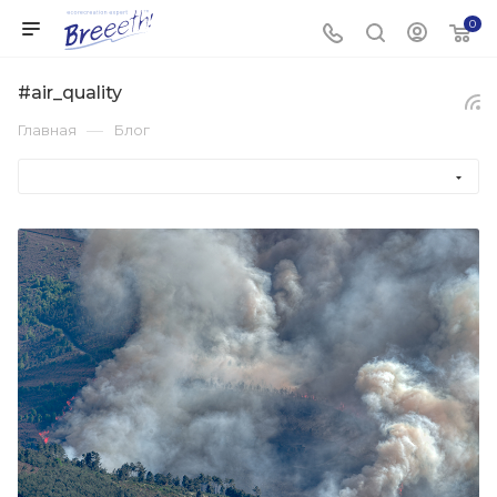
0
#air_quality
—
Главная
Блог