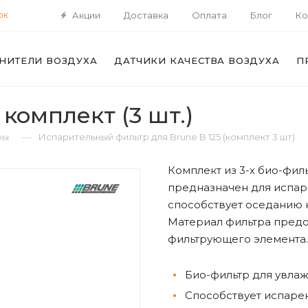
Акции
Доставка
Оплата
Блог
Ко
ОК
НИТЕЛИ ВОЗДУХА
ДАТЧИКИ КАЧЕСТВА ВОЗДУХА
П
комплект (3 шт.)
—
ры
Испарительный фильтр для Brune B 125 (комплект 3 шт)
Комплект из 3-х био-фил
предназначен для испар
способствует оседанию 
Материал фильтра предо
фильтрующего элемента.
Био-фильтр для увлаж
Способствует испаре