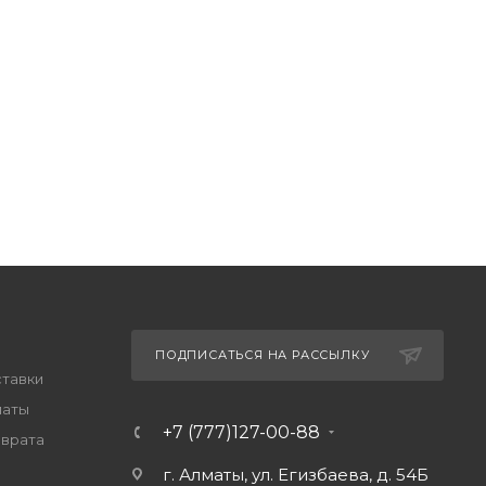
ПОДПИСАТЬСЯ НА РАССЫЛКУ
ставки
латы
+7 (777)127-00-88
зврата
г. Алматы, ул. Егизбаева, д. 54Б