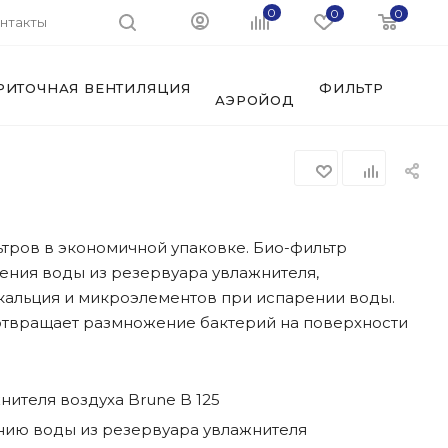
0
0
0
нтакты
РИТОЧНАЯ ВЕНТИЛЯЦИЯ
ФИЛЬТРЫ И АК
АЭРОЙОД
ьтров в экономичной упаковке. Био-фильтр
ения воды из резервуара увлажнителя,
кальция и микроэлементов при испарении воды.
твращает размножение бактерий на поверхности
нителя воздуха Brune B 125
нию воды из резервуара увлажнителя