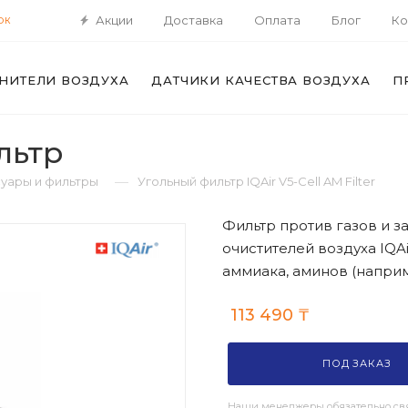
Акции
Доставка
Оплата
Блог
Ко
ОК
НИТЕЛИ ВОЗДУХА
ДАТЧИКИ КАЧЕСТВА ВОЗДУХА
П
ильтр
—
уары и фильтры
Угольный фильтр IQAir V5-Cell AM Filter
Фильтр против газов и за
очистителей воздуха IQAi
аммиака, аминов (наприм
113 490
₸
ПОД ЗАКАЗ
Наши менеджеры обязательно свя