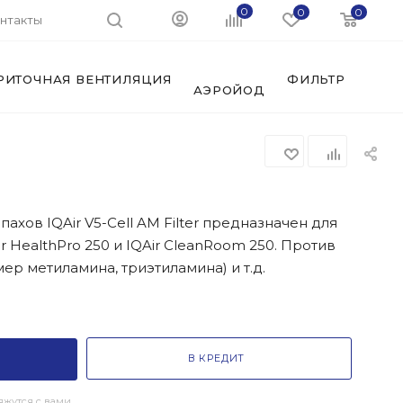
0
0
0
нтакты
РИТОЧНАЯ ВЕНТИЛЯЦИЯ
ФИЛЬТРЫ И АК
АЭРОЙОД
пахов IQAir V5-Cell AM Filter предназначен для
r HealthPro 250 и IQAir CleanRoom 250. Против
ер метиламина, триэтиламина) и т.д.
В КРЕДИТ
жутся с вами