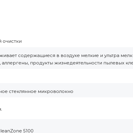
й очистки
живает содержащиеся в воздухе мелкие и ультра мелки
, аллергены, продукты жизнедеятельности пылевых кл
ное стеклянное микроволокно
.
CleanZone 5100