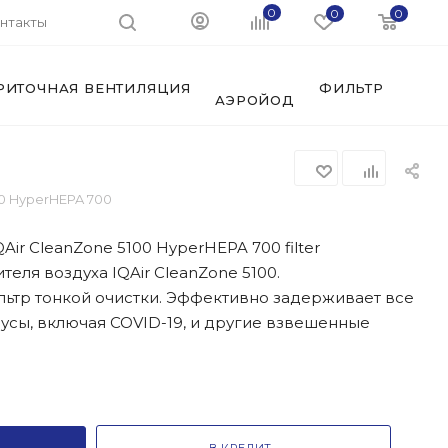
0
0
0
нтакты
РИТОЧНАЯ ВЕНТИЛЯЦИЯ
ФИЛЬТРЫ И АК
АЭРОЙОД
00 HyperHEPA 700
Air CleanZone 5100 HyperHEPA 700 filter
еля воздуха IQAir CleanZone 5100.
тр тонкой очистки. Эффективно задерживает все
русы, включая COVID-19, и другие взвешенные