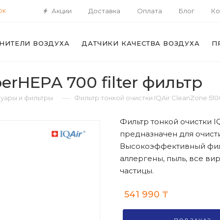
Акции
Доставка
Оплата
Блог
Ко
ОК
НИТЕЛИ ВОЗДУХА
ДАТЧИКИ КАЧЕСТВА ВОЗДУХА
П
erHEPA 700 filter фильтр
—
уары и фильтры
Фильтр тонкой очистки IQAir CleanZone 51
Фильтр тонкой очистки IQ
предназначен для очистит
Высокоэффективный филь
аллергены, пыль, все ви
частицы.
541 990
₸