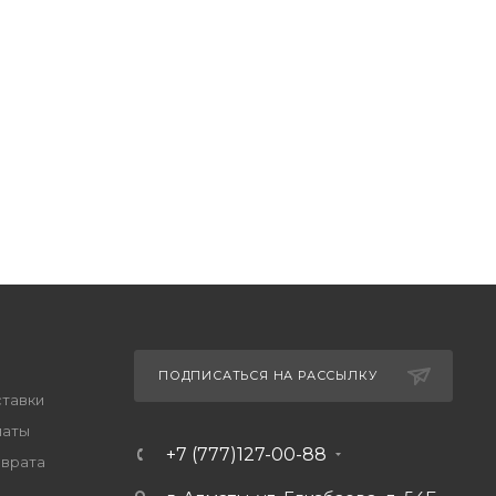
ПОДПИСАТЬСЯ НА РАССЫЛКУ
ставки
латы
+7 (777)127-00-88
зврата